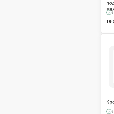
по
ме
В
19 
Кр
В