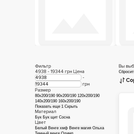
Деревянные кровати
Фильтр
Вы выб
4938
-
19344
грн
Цена
Сбросит
-
Со
грн
Размер
80x200/190
90x200/190
120x200/190
140x200/190
160x200/190
Показать еще 1
Скрыть
Материал
Бук
Бук щит
Сосна
Цвет
Белый
Венге хмф
Венге магия
Ольха
Темный венге Олимп