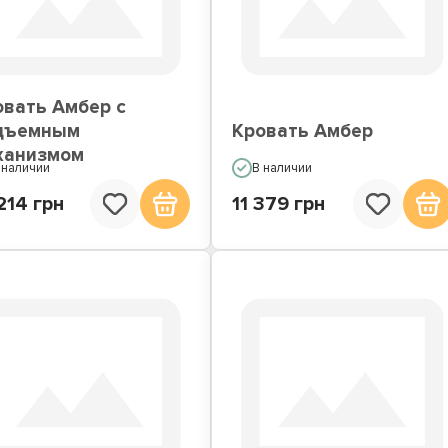
вати со встроенным
Кровати подиумы
матрасом
овать Амбер с
дъемным
Кровать Амбер
ханизмом
 наличии
В наличии
214 грн
11 379 грн