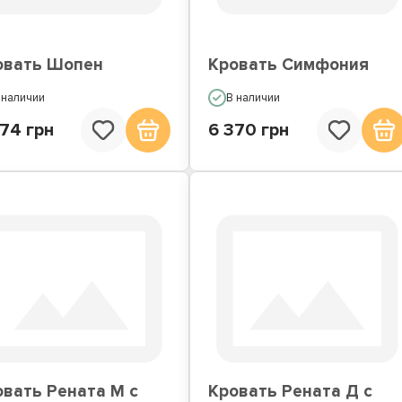
овать Шопен
Кровать Симфония
 наличии
В наличии
74 грн
6 370 грн
овать Рената М с
Кровать Рената Д с