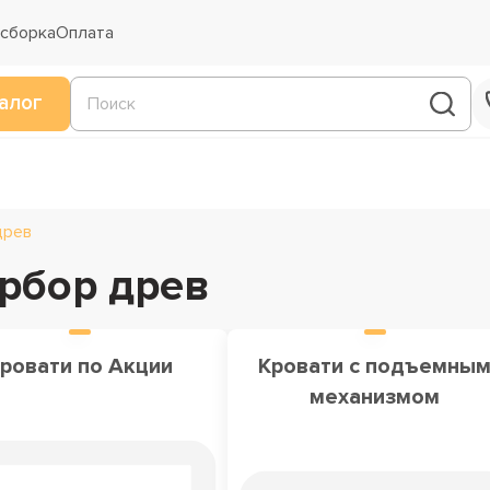
 сборка
Оплата
алог
древ
арбор древ
ровати по Акции
Кровати с подъемны
механизмом