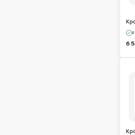
Кр
В
6 5
Кр