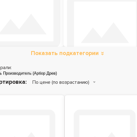
Показать подкатегории
Металлические
Детские кровати
кровати
рали:
ь
Производитель (Арбор Древ)
ртировка:
По цене (по возрастанию)