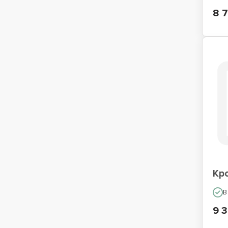
8 
Кр
В
9 3