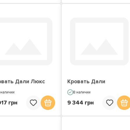
овать Дали Люкс
Кровать Дали
 наличии
В наличии
017 грн
9 344 грн